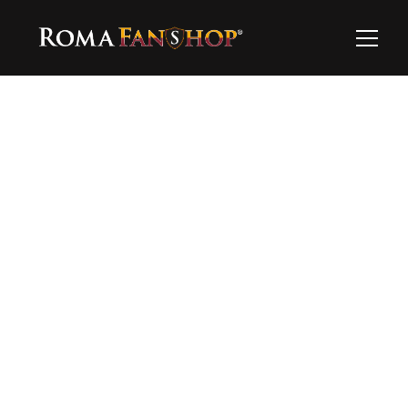
Ooops…
Questo prodotto al momento non è 
disponibile…esplora il resto!
Torna alla home
Hai bisogno di supporto?