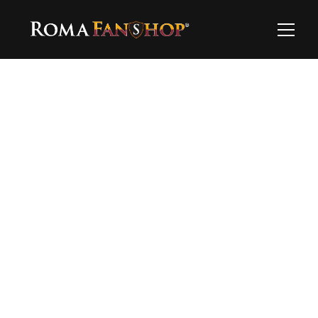
Dettagli
Per richiedere il prodotto è necessario scriverci 
via Whatsapp ✨
10,00 €
Richiedilo su Whatsapp
Hai bisogno di supporto?