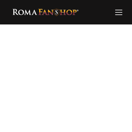
Ooops…
Questo prodotto al momento non è 
disponibile…esplora il resto!
Torna alla home
Hai bisogno di supporto?