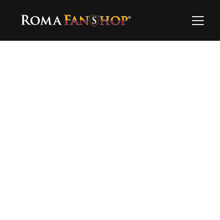
Dettagli
Per richiedere il prodotto è necessario scriverci 
via Whatsapp ✨
39,00 €
Richiedilo su Whatsapp
Hai bisogno di supporto?