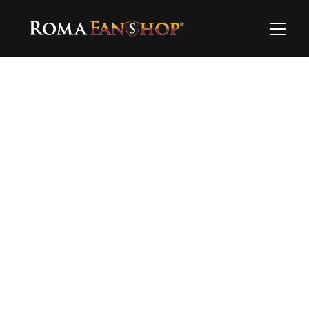
Ooops…
Questo prodotto al momento non è 
disponibile…esplora il resto!
Torna alla home
Hai bisogno di supporto?