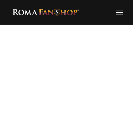
Dettagli
Per richiedere il prodotto è necessario scriverci 
via Whatsapp ✨
40,00 €
Richiedilo su Whatsapp
Hai bisogno di supporto?