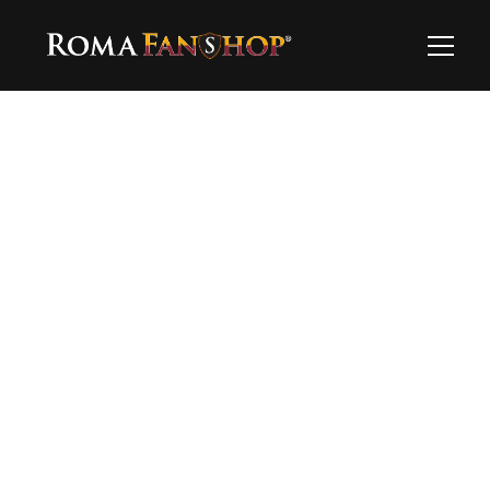
Ooops…
Questo prodotto al momento non è 
disponibile…esplora il resto!
Torna alla home
Hai bisogno di supporto?