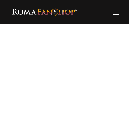
Ooops…
Questo prodotto al momento non è 
disponibile…esplora il resto!
Torna alla home
Hai bisogno di supporto?