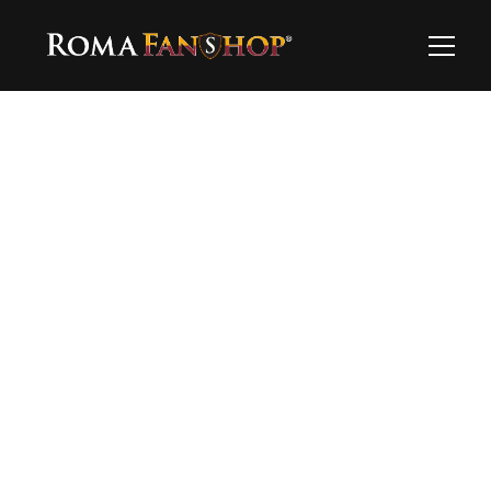
Ooops…
Questo prodotto al momento non è 
disponibile…esplora il resto!
Torna alla home
Hai bisogno di supporto?